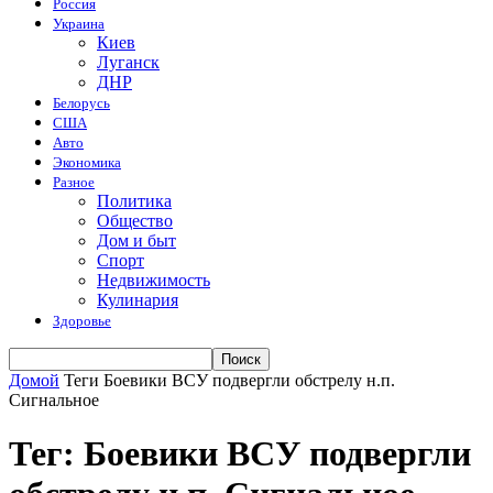
Россия
Украина
Киев
Луганск
ДНР
Белорусь
США
Авто
Экономика
Разное
Политика
Общество
Дом и быт
Спорт
Недвижимость
Кулинария
Здоровье
Домой
Теги
Боевики ВСУ подвергли обстрелу н.п.
Сигнальное
Тег: Боевики ВСУ подвергли