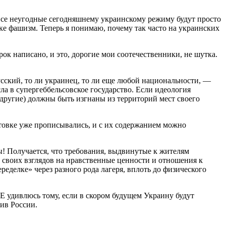
д: все неугодные сегодняшнему украинскому режиму будут просто
ике фашизм. Теперь я понимаю, почему так часто на украинских
рок написано, и это, дорогие мои соотечественники, не шутка.
усский, то ли украинец, то ли еще любой национальности, —
ла в супергеббельсовское государство. Если идеология
 другие) должны быть изгнаны из территорий мест своего
кстовке уже прописывались, и с их содержанием можно
ы! Получается, что требования, выдвинутые к жителям
 своих взглядов на нравственные ценности и отношения к
еделке» через разного рода лагеря, вплоть до физического
Е удивлюсь тому, если в скором будущем Украину будут
ив России.