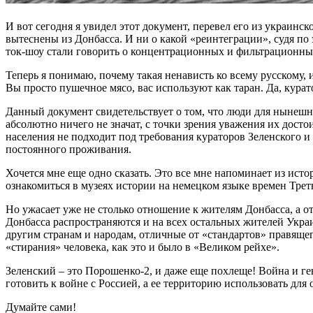
И вот сегодня я увидел этот документ, перевел его из украинс
вытеснены из Донбасса. И ни о какой «реинтеграции», судя по
ток-шоу стали говорить о концентрационных и фильтрационных
Теперь я понимаю, почему такая ненависть ко всему русскому, 
Вы просто пушечное мясо, вас используют как таран. Да, кура
Данный документ свидетельствует о том, что люди для нынешн
абсолютно ничего не значат, с точки зрения уважения их досто
населения не подходит под требования кураторов Зеленского и
постоянного проживания.
Хочется мне еще одно сказать. Это все мне напоминает из исто
ознакомиться в музеях истории на немецком языке времен Треть
Но ужасает уже не столько отношение к жителям Донбасса, а 
Донбасса распространяются и на всех остальных жителей Украи
другим странам и народам, отличные от «стандартов» правящег
«стирания» человека, как это и было в «Великом рейхе».
Зеленский – это Порошенко-2, и даже еще похлеще! Война и ге
готовить к войне с Россией, а ее территорию использовать д
Думайте сами!