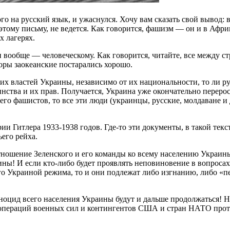
кого на русский язык, и ужаснулся. Хочу вам сказать свой выво
 этому письму, не ведется. Как говорится, фашизм — он и в Афр
 лагерях.
и вообще — человеческому. Как говорится, читайте, все между ст
торы заокеанские постарались хорошо.
их властей Украины, независимо от их национальности, то ли р
инства и их прав. Получается, Украина уже окончательно перерос
 его фашистов, то все эти люди (украинцы, русские, молдаване и
рии Гитлера 1933-1938 годов. Где-то эти документы, в такой те
его рейха.
отношение Зеленского и его команды ко всему населению Украин
ны! И если кто-либо будет проявлять неповиновение в вопросах
о Украиной режима, то и они подлежат либо изгнанию, либо «пер
ноцид всего населения Украины будут и дальше продолжаться! Н
ля операций военных сил и контингентов США и стран НАТО прот