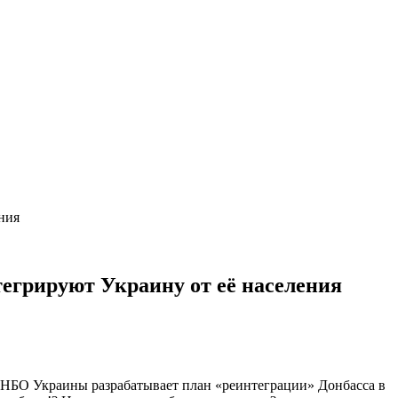
ния
егрируют Украину от её населения
о РНБО Украины разрабатывает план «реинтеграции» Донбасса в