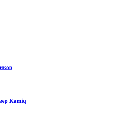
виков
вер Kamiq