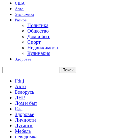
США
Авто
Экономика
Разное
Политика
Общество
Дом и быт
Спорт
Недвижимость
Кулинария
Здоровье
Fdnj
Авто
Белорусь
ДНР
Дом и быт
Еда
Здоровье
Личности
Луганск
Мебель
неведимка