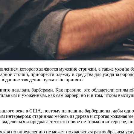
лением которого являются мужские стрижки, а также уход за бо
рной стойки, приобрести одежду и средства для ухода за бородо
 в данное заведение пускать не принято.
ято называть барберами. Как правило, это обладатели стильной
тильным и ухоженным, как сам барбер, но и в том, чтобы выслуша
рошлого века в США, поэтому нынешние барбершопы, дабы одно
ым интерьером: старинная мебель из дерева и строгая кожаная м
выделиться и предлагает что-то новое не только в интерьере, но
ская по определению не может похвастаться разнообразием услу