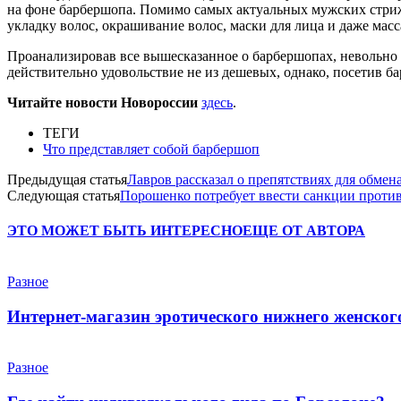
на фоне барбершопа. Помимо самых актуальных мужских стриж
укладку волос, окрашивание волос, маски для лица и даже масс
Проанализировав все вышесказанное о барбершопах, невольно з
действительно удовольствие не из дешевых, однако, посетив бар
Читайте новости Новороссии
здесь
.
ТЕГИ
Что представляет собой барбершоп
Предыдущая статья
Лавров рассказал о препятствиях для обме
Следующая статья
Порошенко потребует ввести санкции против
ЭТО МОЖЕТ БЫТЬ ИНТЕРЕСНО
ЕЩЕ ОТ АВТОРА
Разное
Интернет-магазин эротического нижнего женского 
Разное