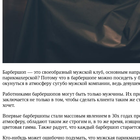
Барбершоп — это своеобразный мужской клуб, основным направ
парикмахерской? Потому что в барбершопе можно посидеть у ба
окунуться в атмосферу сугубо мужской компании, ведь девушек
Работниками барбершопов могут быть только мужчины. Их прин
заключается не только в том, чтобы сделать клиента таким же с
хочет.
Впервые барбершопы стали массовым явлением в 30х годах п
атмосферу, обладают таким же строгим и, в то же время, изящн
цветовая гамма. Также радует, что каждый барбершоп старается 
Кто-нибудь может ошибочно подумать, что мужская парикмахер