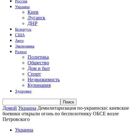
Россия
Украина
Киев
Луганск
ДНР
Белорусь
США
Авто
Экономика
Разное
Политика
Общество
Дом и быт
Спорт
Недвижимость
Кулинария
Здоровье
Домой
Украина
Демилитаризация по-украински: киевские
боевики открыли огонь по беспилотнику ОБСЕ возле
Петровского
Украина