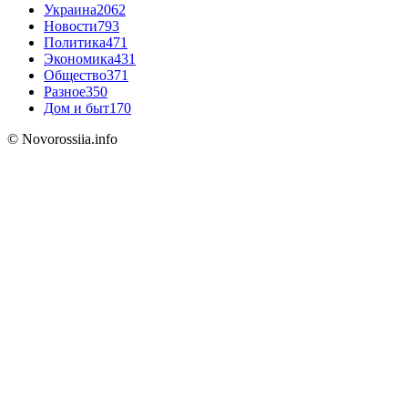
Украина
2062
Новости
793
Политика
471
Экономика
431
Общество
371
Разное
350
Дом и быт
170
© Novorossiia.info