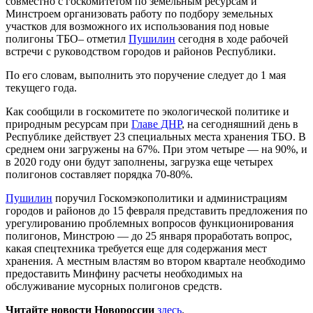
совместно с госкомитетом по земельным ресурсам и
Минстроем организовать работу по подбору земельных
участков для возможного их использования под новые
полигоны ТБО– отметил
Пушилин
сегодня в ходе рабочей
встречи с руководством городов и районов Республики.
По его словам, выполнить это поручение следует до 1 мая
текущего года.
Как сообщили в госкомитете по экологической политике и
природным ресурсам при
Главе ДНР
, на сегодняшний день в
Республике действует 23 специальных места хранения ТБО. В
среднем они загружены на 67%. При этом четыре — на 90%, и
в 2020 году они будут заполнены, загрузка еще четырех
полигонов составляет порядка 70-80%.
Пушилин
поручил Госкомэкополитики и администрациям
городов и районов до 15 февраля представить предложения по
урегулированию проблемных вопросов функционирования
полигонов, Минстрою — до 25 января проработать вопрос,
какая спецтехника требуется еще для содержания мест
хранения. А местным властям во втором квартале необходимо
предоставить Минфину расчеты необходимых на
обслуживание мусорных полигонов средств.
Читайте новости Новороссии
здесь
.