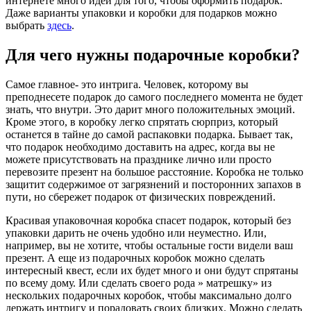
интернете много идей для того, чтобы оформить подарок.
Даже варианты упаковки и коробки для подарков можно
выбрать
здесь
.
Для чего нужны подарочные коробки?
Самое главное- это интрига. Человек, которому вы
преподнесете подарок до самого последнего момента не будет
знать, что внутри. Это дарит много положительных эмоций.
Кроме этого, в коробку легко спрятать сюрприз, который
останется в тайне до самой распаковки подарка. Бывает так,
что подарок необходимо доставить на адрес, когда вы не
можете присутствовать на празднике лично или просто
перевозите презент на большое расстояние. Коробка не только
защитит содержимое от загрязнений и посторонних запахов в
пути, но сбережет подарок от физических повреждений.
Красивая упаковочная коробка спасет подарок, который без
упаковки дарить не очень удобно или неуместно. Или,
например, вы не хотите, чтобы остальные гости видели ваш
презент. А еще из подарочных коробок можно сделать
интересный квест, если их будет много и они будут спрятаны
по всему дому. Или сделать своего рода » матрешку» из
нескольких подарочных коробок, чтобы максимально долго
держать интригу и порадовать своих близких. Можно сделать