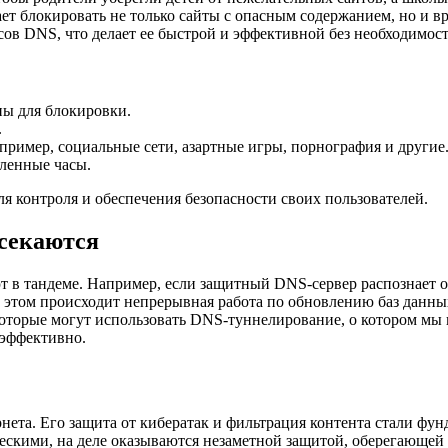
ает блокировать не только сайты с опасным содержанием, но и 
сов DNS, что делает ее быстрой и эффективной без необходимо
ны для блокировки.
.
пример, социальные сети, азартные игры, порнография и другие
ленные часы.
я контроля и обеспечения безопасности своих пользователей.
секаются
т в тандеме. Например, если защитный DNS-сервер распознает оп
и этом происходит непрерывная работа по обновлению баз данны
которые могут использовать DNS-туннелирование, о котором мы
 эффективно.
ета. Его защита от кибератак и фильтрация контента стали фун
ескими, на деле оказываются незаметной защитой, оберегающей