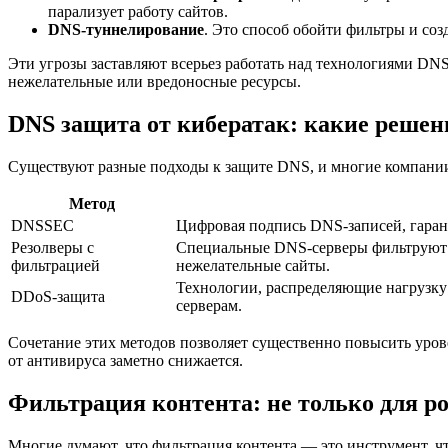
парализует работу сайтов.
DNS-туннелирование
. Это способ обойти фильтры и со
Эти угрозы заставляют всерьез работать над технологиями DNS
нежелательные или вредоносные ресурсы.
DNS защита от кибератак: какие решен
Существуют разные подходы к защите DNS, и многие компании 
Метод
DNSSEC
Цифровая подпись DNS-записей, гаран
Резолверы с
Специальные DNS-серверы фильтруют 
фильтрацией
нежелательные сайты.
Технологии, распределяющие нагрузк
DDoS-защита
серверам.
Сочетание этих методов позволяет существенно повысить уро
от антивируса заметно снижается.
Фильтрация контента: не только для р
Многие думают, что фильтрация контента — это инструмент, ч