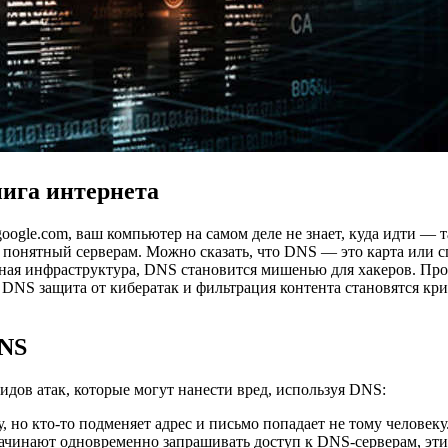
нига интернета
google.com, ваш компьютер на самом деле не знает, куда идти — 
, понятный серверам. Можно сказать, что DNS — это карта или 
ная инфраструктура, DNS становится мишенью для хакеров. Проб
му DNS защита от кибератак и фильтрация контента становятся 
DNS
дов атак, которые могут нанести вред, используя DNS:
гу, но кто-то подменяет адрес и письмо попадает не тому челове
начинают одновременно запрашивать доступ к DNS-серверам, эти