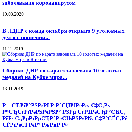
заболевания коронавирусом
19.03.2020
В ЛДНР с конца октября открыто 9 уголовных
дел в отношении...
11.11.2019
Сборная ДНР по каратэ завоевала 10 золотых
медалей на Кубке мира...
13.11.2019
Р—СЋРіР°РЅРѕРІ Р·Р°СЏРІРёР», С‡С‚Рѕ
Р“СЂСѓРґРёРЅРёРЅР° РЅРµ СѓР±РёСЂР°СЋС‚
РёР· С„РµРґРµСЂР°Р»СЊРЅРѕР№ С‡Р°СЃС‚Рё
СЃРїРёСЃРєР° РљРџР Р¤