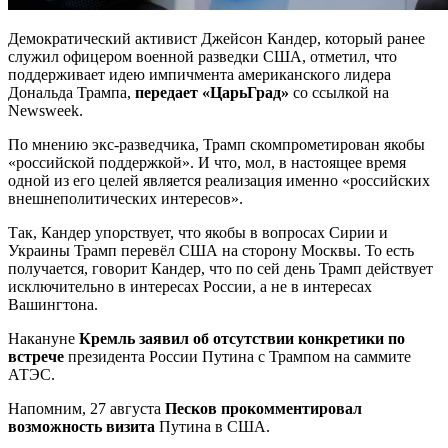
Демократический активист Джейсон Кандер, который ранее
служил офицером военной разведки США, отметил, что
поддерживает идею импичмента американского лидера
Дональда Трампа,
передает «ЦарьГрад»
со ссылкой на
Newsweek.
По мнению экс-разведчика, Трамп
скомпрометирован якобы
«российской поддержкой». И что, мол, в настоящее время
одной из его целей является реализация именно «российских
внешнеполитических интересов».
Так, Кандер упорствует, что якобы в вопросах Сирии и
Украины Трамп перевёл США на сторону Москвы. То есть
получается, говорит Кандер, что по сей день Трамп действует
исключительно в интересах России, а не в интересах
Вашингтона.
Накануне
Кремль заявил об отсутствии конкретики по
встрече
президента России Путина с Трампом на саммите
АТЭС.
Напомним, 27 августа
Песков прокомментировал
возможность визита
Путина в США.