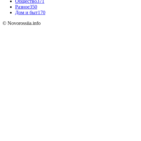
Общество
371
Разное
350
Дом и быт
170
© Novorossiia.info