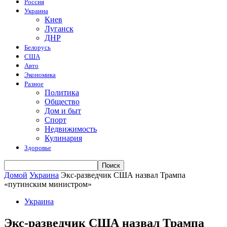
Россия
Украина
Киев
Луганск
ДНР
Белорусь
США
Авто
Экономика
Разное
Политика
Общество
Дом и быт
Спорт
Недвижимость
Кулинария
Здоровье
Домой
Украина
Экс-разведчик США назвал Трампа
«путинским министром»
Украина
Экс-разведчик США назвал Трампа