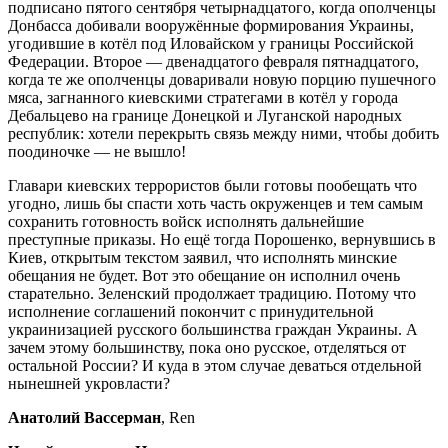
подписано пятого сентября четырнадцатого, когда ополченцы
Донбасса добивали вооружённые формирования Украины,
угодившие в котёл под Иловайском у границы Российской
Федерации. Второе — двенадцатого февраля пятнадцатого,
когда те же ополченцы доваривали новую порцию пушечного
мяса, загнанного киевскими стратегами в котёл у города
Дебальцево на границе Донецкой и Луганской народных
республик: хотели перекрыть связь между ними, чтобы добить
поодиночке — не вышло!
Главари киевских террористов были готовы пообещать что
угодно, лишь бы спасти хоть часть окруженцев и тем самым
сохранить готовность войск исполнять дальнейшие
преступные приказы. Но ещё тогда Порошенко, вернувшись в
Киев, открытым текстом заявил, что исполнять минские
обещания не будет. Вот это обещание он исполнил очень
старательно. Зеленский продолжает традицию. Потому что
исполнение соглашений покончит с принудительной
украинизацией русского большинства граждан Украины. А
зачем этому большинству, пока оно русское, отделяться от
остальной России? И куда в этом случае деваться отдельной
нынешней укровласти?
Анатолий Вассерман
, Ren