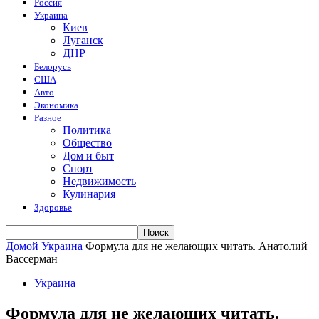
Россия
Украина
Киев
Луганск
ДНР
Белорусь
США
Авто
Экономика
Разное
Политика
Общество
Дом и быт
Спорт
Недвижимость
Кулинария
Здоровье
Домой
Украина
Формула для не желающих читать. Анатолий
Вассерман
Украина
Формула для не желающих читать.