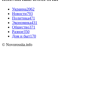
Украина
2062
Новости
793
Политика
471
Экономика
431
Общество
371
Разное
350
Дом и быт
170
© Novorossiia.info