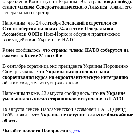
закреплен в Конституции Украины. Эта страна
когда-нибудь
станет членом Североатлантического Альянса
, заявил его
генеральный секретарь.
Напомним, что 24 сентября
Зеленский встретился со
Столтенбергом на полях 74-й сессии Генеральной
Ассамблеи ООН
в Нью-Йорке и обсудил практическое
взаимодействие Украины и НАТО.
Ранее сообщалось, что
страны-члены НАТО соберутся на
саммит в Киеве 31 октября
.
В сентябре соратница экс-президента Украины Порошенко
Сюмар заявила, что
Украина находится на грани
сворачивания курса на евроатлантическую интеграцию
—
об этом свидетельствует ряд фактов.
Напомним также, 22 августа сообщалось, что
на Украине
уменьшилось число сторонников вступления в НАТО
.
19 августа генсек Парламентской ассамблеи НАТО Девид
Гоббс заявил, что
Украина не вступит в альянс ближайшие
50 лет
.
Читайте новости Новороссии
здесь
.