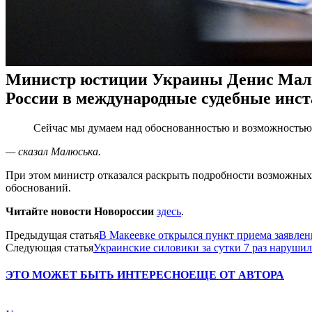
Министр юстиции Украины Денис Малюс
России в международные судебные инст
Сейчас мы думаем над обоснованностью и возможностью 
— сказал Малюська.
При этом министр отказался раскрыть подробности возможных и
обоснований.
Читайте новости Новороссии
здесь
.
Предыдущая статья
В Макеевке открылся пункт приема заявлен
Следующая статья
Украинские силовики за сутки 7 раз наруши
ЭТО МОЖЕТ БЫТЬ ИНТЕРЕСНО
ЕЩЕ ОТ АВТОРА