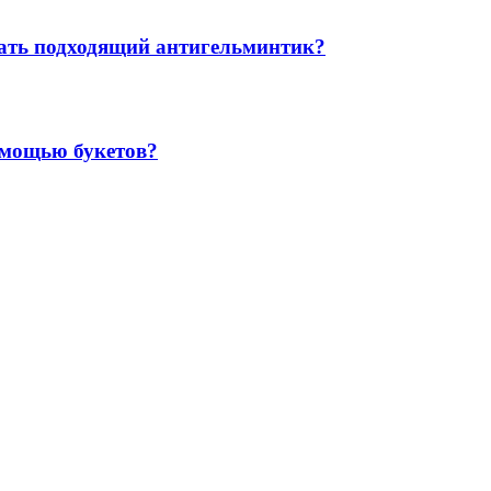
рать подходящий антигельминтик?
омощью букетов?