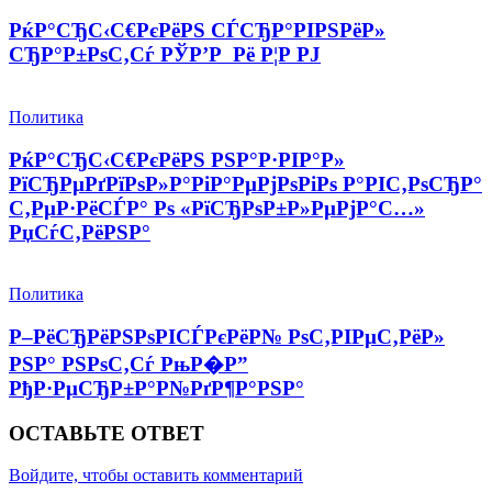
РќР°СЂС‹С€РєРёРЅ СЃСЂР°РІРЅРёР»
СЂР°Р±РѕС‚Сѓ РЎР’Р Рё Р¦Р РЈ
Политика
РќР°СЂС‹С€РєРёРЅ РЅР°Р·РІР°Р»
РїСЂРµРґРїРѕР»Р°РіР°РµРјРѕРіРѕ Р°РІС‚РѕСЂР°
С‚РµР·РёСЃР° Рѕ «РїСЂРѕР±Р»РµРјР°С…»
РџСѓС‚РёРЅР°
Политика
Р–РёСЂРёРЅРѕРІСЃРєРёР№ РѕС‚РІРµС‚РёР»
РЅР° РЅРѕС‚Сѓ РњР�Р”
РђР·РµСЂР±Р°Р№РґР¶Р°РЅР°
ОСТАВЬТЕ ОТВЕТ
Войдите, чтобы оставить комментарий