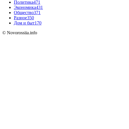
Политика
471
Экономика
431
Общество
371
Разное
350
Дом и быт
170
© Novorossiia.info