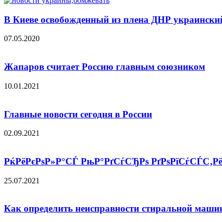
В Киеве освобожденный из плена ДНР украинский
07.05.2020
Жапаров считает Россию главным союзником
10.01.2021
Главные новости сегодня в России
02.09.2021
РќРёРєРѕР»Р°СЃ РњР°РґСѓСЂРѕ РґРѕРїСѓСЃС‚Р
25.07.2021
Как определить неисправности стиральной маш