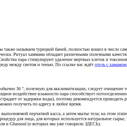
ы также называем турецкой баней, полностью вошел в число са
ически.
Ритуал хаммама обладает различными полезными качест
м. Свойства пара стимулируют удаление мертвых клеток и токси
реду между светом и тенью. По ссылке вас ждёт
отель с хамамом
обычно 36 °, полезную для акклиматизации, следует очищение т
мощное воздействие влажности пара способствует потоотделению
 страдает от задержки воды), поэтому рекомендуется проводить р
можно получить по адресу в любое время.
 выполняемой перчаткой касса, а затем мытье тела; на этом эта
оцедур для лица, для которых используется натуральное сырье, 
аля и Ghassoul (о которых мы уже говорили ЗДЕСЬ).