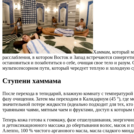
Хаммам, который м
расслабления, в котором Восток и Запад встречаются синергет
остановиться и позаботиться о себе, очищая свое тело и разу
мультисенсорном пути, который чередует теплую и холодную с
Ступени хаммама
После перехода в тепидарий, влажную комнату с температурой 
фазу очищения. Затем мы переходим в Калидариум (45 °), где 
значительной потере жидкости (идеально подходит для тех, кто
травяными чаями, мятным чаем и фруктами, доступ к которым 
Теперь кожа готова к гоммажу, фазе отшелушивания, энергично
и детоксикационного массажа до обертывания волос, масок и пр
Алеппо, 100 % чистого арганового масла, масла сладкого минд