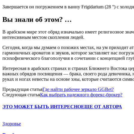
Завершается он погружением в ванну Frigidarium (28 °) с холо
Вы знали об этом? …
В арабском мире этот обряд изначально имеет религиозное зна
интенсивным местом скопления людей.
Сегодня, когда мы думаем о похожих местах, на ум приходит а
гармоничных ароматов и звуков, которое заставляет нас погруз
психофизического благополучия в сочетании с концепцией глу
Интересная в арабских странах и странах Ближнего Востока це
важных обрядов посвящения — брака, своего рода девичника, 
руках и ногах невесты на основе хны, которые считаются симв
Предыдущая статья
Где найти рабочее зеркало GGBet?
Следующая статья
Как выбрать надежного форекс-брокер?
ЭТО МОЖЕТ БЫТЬ ИНТЕРЕСНО
ЕЩЕ ОТ АВТОРА
Здоровье