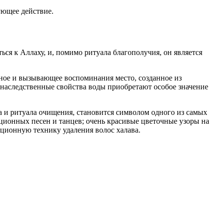
ующее действие.
ься к Аллаху, и, помимо ритуала благополучия, он является
нное и вызывающее воспоминания место, созданное из
де наследственные свойства воды приобретают особое значение
а и ритуала очищения, становится символом одного из самых
ционных песен и танцев; очень красивые цветочные узоры на
иционную технику удаления волос халава.