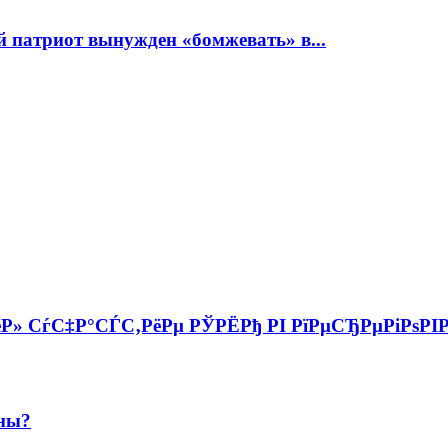
 патриот вынужден «бомжевать» в...
ёР» СѓС‡Р°СЃС‚РёРµ РЎРЁРђ РІ РїРµСЂРµРіРѕРІ
ины?