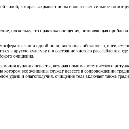
дной водой, которая закрывает поры и оказывает сильное тонизир
чение, поскольку это практика очищения, позволяющая приблизит
тмосфера тысячи и одной ночи, восточная обстановка, вневреме
иться в другую культуру и в состояние чистого расслабления, г
бокого очищения.
ремония купания невесты, которая помимо эстетического ритуал
на котором все женщины служат невесте в сопровождении тради
олом удачи и благополучия, очищение тела включает также трад