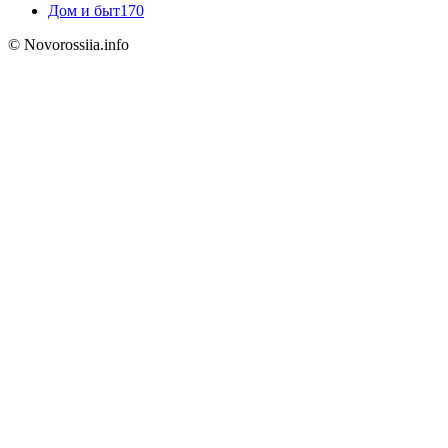
Дом и быт
170
© Novorossiia.info