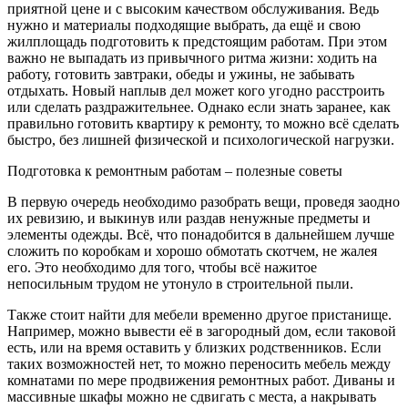
приятной цене и с высоким качеством обслуживания.
Ведь
нужно и материалы подходящие выбрать, да ещё и свою
жилплощадь подготовить к предстоящим работам. При этом
важно не выпадать из привычного ритма жизни: ходить на
работу, готовить завтраки, обеды и ужины, не забывать
отдыхать. Новый наплыв дел может кого угодно расстроить
или сделать раздражительнее. Однако если знать заранее, как
правильно готовить квартиру к ремонту, то можно всё сделать
быстро, без лишней физической и психологической нагрузки.
Подготовка к ремонтным работам – полезные советы
В первую очередь необходимо разобрать вещи, проведя заодно
их ревизию, и выкинув или раздав ненужные предметы и
элементы одежды. Всё, что понадобится в дальнейшем лучше
сложить по коробкам и хорошо обмотать скотчем, не жалея
его. Это необходимо для того, чтобы всё нажитое
непосильным трудом не утонуло в строительной пыли.
Также стоит найти для мебели временно другое пристанище.
Например, можно вывести её в загородный дом, если таковой
есть, или на время оставить у близких родственников. Если
таких возможностей нет, то можно переносить мебель между
комнатами по мере продвижения ремонтных работ. Диваны и
массивные шкафы можно не сдвигать с места, а накрывать