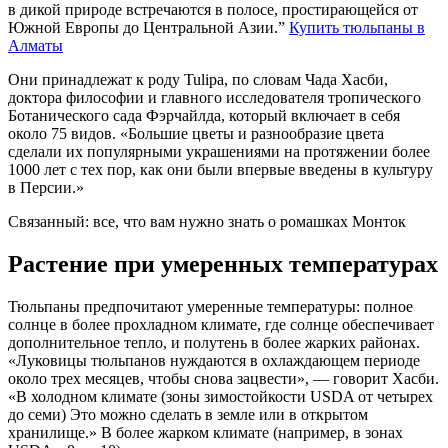
в дикой природе встречаются в полосе, простирающейся от
Южной Европы до Центральной Азии.”
Купить тюльпаны в
Алматы
Они принадлежат к роду Tulipa, по словам Чада Хасби,
доктора философии и главного исследователя тропического
Ботанического сада Фэрчайлда, который включает в себя
около 75 видов. «Большие цветы и разнообразие цвета
сделали их популярными украшениями на протяжении более
1000 лет с тех пор, как они были впервые введены в культуру
в Персии.»
Связанный: все, что вам нужно знать о ромашках Монток
Растение при умеренных температурах
Тюльпаны предпочитают умеренные температуры: полное
солнце в более прохладном климате, где солнце обеспечивает
дополнительное тепло, и полутень в более жарких районах.
«Луковицы тюльпанов нуждаются в охлаждающем периоде
около трех месяцев, чтобы снова зацвести», — говорит Хасби.
«В холодном климате (зоны зимостойкости USDA от четырех
до семи) Это можно сделать в земле или в открытом
хранилище.» В более жарком климате (например, в зонах