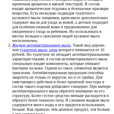
приятным ароматом и мягкой текстурой. В состав
входят ароматические отдушки и безопасные красящие
вещества. Есть несколько подвидов туалетного
кускового мыла: например, крем-мыло дополнительно
содержит масла для ухода за кожей, а детское подходит
для особенно нежной кожи и предназначено для
ежедневного ухода за ребенком. Но использовать в
местах большого скопления людей кусковое мыло
негигиенично.
Жидкое антибактериальное мыло
. Такой вид дороже,
чем
туалетное мыло, цена
которого начинается от 10
рублей. Но туалетное не обладает антибактериальными
характеристиками, в состав антибактериального мыла
специально входят компоненты, которые убивают
бактерии на коже. Одним из таких элементов является
триклозан. Антибактериальная продукция способна
защитить не только от вирусов, но и от грибка. Для
смягчающего действия и более приятной текстуры в
состав такого изделия добавляют глицерин. При выборе
антибактериального мыла обратите внимание на его
структуру. Более густое средство меньше расходуется и
образует более пышную пену. В слишком жидком мыле
содержится много воды и его придется использовать
больше. Как правило, чем дешевле продукт, тем больше
в его составе воды.