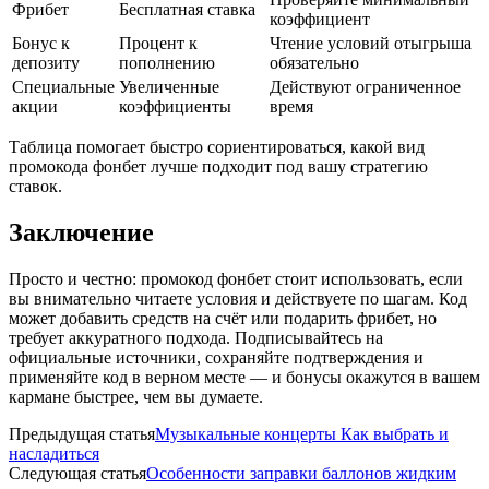
Фрибет
Бесплатная ставка
коэффициент
Бонус к
Процент к
Чтение условий отыгрыша
депозиту
пополнению
обязательно
Специальные
Увеличенные
Действуют ограниченное
акции
коэффициенты
время
Таблица помогает быстро сориентироваться, какой вид
промокода фонбет лучше подходит под вашу стратегию
ставок.
Заключение
Просто и честно: промокод фонбет стоит использовать, если
вы внимательно читаете условия и действуете по шагам. Код
может добавить средств на счёт или подарить фрибет, но
требует аккуратного подхода. Подписывайтесь на
официальные источники, сохраняйте подтверждения и
применяйте код в верном месте — и бонусы окажутся в вашем
кармане быстрее, чем вы думаете.
Предыдущая статья
Музыкальные концерты Как выбрать и
насладиться
Следующая статья
Особенности заправки баллонов жидким