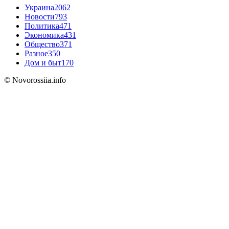
Украина
2062
Новости
793
Политика
471
Экономика
431
Общество
371
Разное
350
Дом и быт
170
© Novorossiia.info