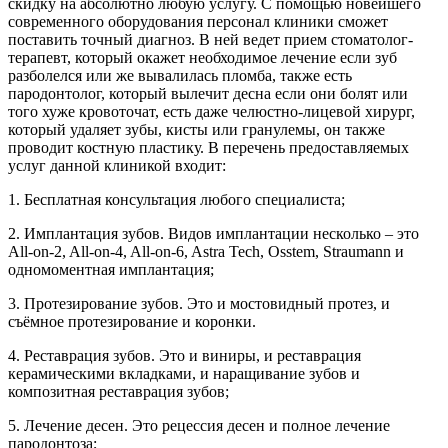
скидку на абсолютно любую услугу. С помощью новейшего
современного оборудования персонал клиники сможет
поставить точный диагноз. В ней ведет прием стоматолог-
терапевт, который окажет необходимое лечение если зуб
разболелся или же вывалилась пломба, также есть
пародонтолог, который вылечит десна если они болят или
того хуже кровоточат, есть даже челюстно-лицевой хирург,
который удаляет зубы, кисты или гранулемы, он также
проводит костную пластику. В перечень предоставляемых
услуг данной клиникой входит:
1. Бесплатная консультация любого специалиста;
2. Имплантация зубов. Видов имплантации несколько – это
All-on-2, All-on-4, All-on-6, Astra Tech, Osstem, Straumann и
одномоментная имплантация;
3. Протезирование зубов. Это и мостовидный протез, и
съёмное протезирование и коронки.
4. Реставрация зубов. Это и виниры, и реставрация
керамическими вкладками, и наращивание зубов и
композитная реставрация зубов;
5. Лечение десен. Это рецессия десен и полное лечение
пародонтоза;