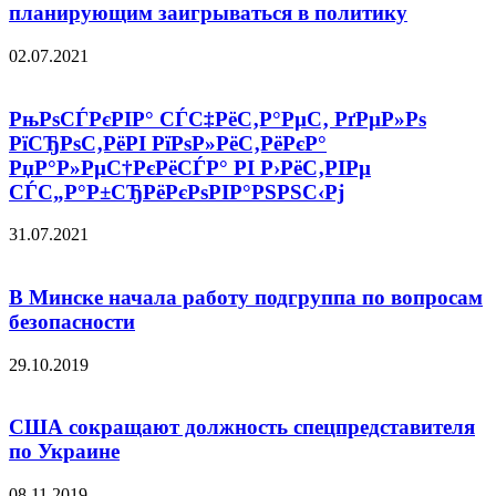
планирующим заигрываться в политику
02.07.2021
РњРѕСЃРєРІР° СЃС‡РёС‚Р°РµС‚ РґРµР»Рѕ
РїСЂРѕС‚РёРІ РїРѕР»РёС‚РёРєР°
РџР°Р»РµС†РєРёСЃР° РІ Р›РёС‚РІРµ
СЃС„Р°Р±СЂРёРєРѕРІР°РЅРЅС‹Рј
31.07.2021
В Минске начала работу подгруппа по вопросам
безопасности
29.10.2019
США сокращают должность спецпредставителя
по Украине
08.11.2019