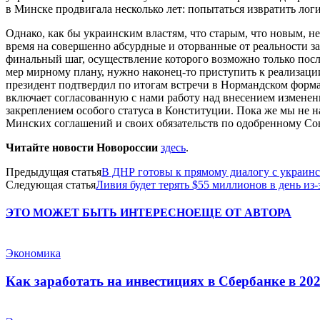
в Минске продвигала несколько лет: попытаться извратить логи
Однако, как бы украинским властям, что старым, что новым, не
время на совершенно абсурдные и оторванные от реальности зая
финальный шаг, осуществление которого возможно только пос
мер мирному плану, нужно наконец-то приступить к реализаци
президент подтвердил по итогам встречи в Нормандском формат
включает согласованную с нами работу над внесением изменен
закреплением особого статуса в Конституции. Пока же мы не 
Минских соглашений и своих обязательств по одобренному Со
Читайте новости Новороссии
здесь
.
Предыдущая статья
В ДНР готовы к прямому диалогу с украин
Следующая статья
Ливия будет терять $55 миллионов в день из-
ЭТО МОЖЕТ БЫТЬ ИНТЕРЕСНО
ЕЩЕ ОТ АВТОРА
Экономика
Как заработать на инвестициях в Сбербанке в 202