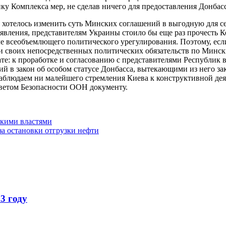
ку Комплекса мер, не сделав ничего для предоставления Донбасс
 хотелось изменить суть Минских соглашений в выгодную для себя
вления, представителям Украины стоило бы еще раз прочесть Ком
ле всеобъемлющего политического урегулирования. Поэтому, ес
и своих непосредственных политических обязательств по Минск
е: к проработке и согласованию с представителями Республик в
ий в закон об особом статусе Донбасса, вытекающими из него з
наблюдаем ни малейшего стремления Киева к конструктивной де
ветом Безопасности ООН документу.
скими властями
за остановки отгрузки нефти
3 году