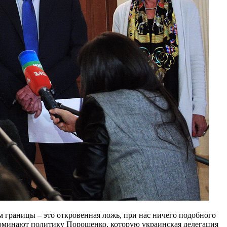
 границы – это откровенная ложь, при нас ничего подобного
поминают политику Порошенко, которую украинская делегация