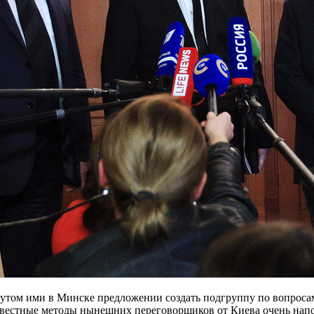
утом ими в Минске предложении создать подгруппу по вопросам
совестные методы нынешних переговорщиков от Киева очень на