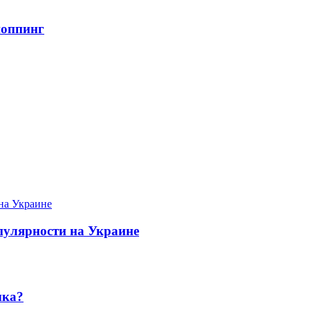
шоппинг
пулярности на Украине
ыка?