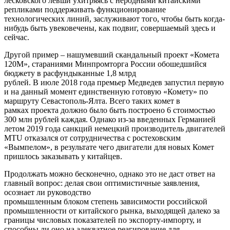
лесковского левши ухитряясь с неродными китайскими
репликами поддерживать функционирование
технологических линий, заслуживают того, чтобы быть когда-
нибудь быть увековечены, как подвиг, совершаемый здесь и
сейчас.
Другой пример – нашумевший скандальный проект «Комета
120М», стараниями Минпромторга России обошедшийся
бюджету в расфундыканные 1,8 млрд
рублей. В июле 2018 года премьер Медведев запустил первую
и на данный момент единственную готовую «Комету» по
маршруту Севастополь-Ялта. Всего таких комет в
рамках проекта должно было быть построено 6 стоимостью
300 млн рублей каждая. Однако из-за введенных Германией
летом 2019 года санкций немецкий производитель двигателей
MTU отказался от сотрудничества с ростеховским
«Вымпелом», в результате чего двигатели для новых Комет
пришлось заказывать у китайцев.
Продолжать можно бесконечно, однако это не даст ответ на
главный вопрос: делая свои оптимистичные заявления,
осознает ли руководство
промышленным блоком степень зависимости российской
промышленности от китайского рынка, выходящей далеко за
границы числовых показателей по экспорту-импорту, и
способны ли оно на адекватное реагирование для