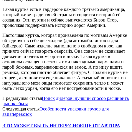
Такая куртка есть в гардеробе каждого третьего американца,
который живет ради своей страны и гордится историей её
создания. Эти куртки и сейчас выпускаются Бизон Стор,
продолжая поддерживать историю дорог Америки.
Настоящая куртка, которая произведена по мотивам Америке
объединяет в себе две модели (для автомобилистов и для
байкеров). Само изделие выполнено в свободном крое, как
принято сейчас говорить оверсайз. Она совсем не сковывает
движения и очень комфортна в носке. Такая куртка в
основном оснащена несколькими накладными карманами и
парой боковых, закрывающихся на замок. А по низу вшита
резинка, которая плотно облегает фигура. С годами куртка не
стареет, а становится еще шикарнее. А съемный воротник из
натурального меха овцы помогает сохранять тепло и может
быть легко убран, когда его нет востребованности в носке.
Предыдущая статья
Поиск дилеров: лучший способ расширить
рынок сбыта
Следующая статья
Особенности упаковки грузов для
авиаперевозок
ЭТО МОЖЕТ БЫТЬ ИНТЕРЕСНО
ЕЩЕ ОТ АВТОРА