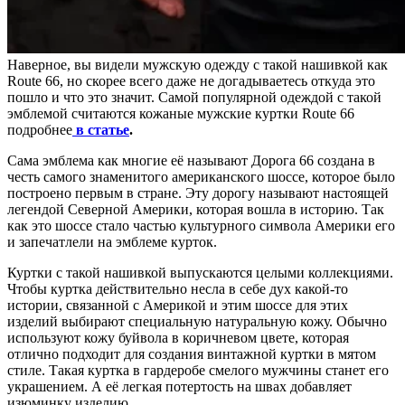
Наверное, вы видели мужскую одежду с такой нашивкой как
Route 66, но скорее всего даже не догадываетесь откуда это
пошло и что это значит. Самой популярной одеждой с такой
эмблемой считаются кожаные мужские куртки Route 66
подробнее
в статье
.
Сама эмблема как многие её называют Дорога 66 создана в
честь самого знаменитого американского шоссе, которое было
построено первым в стране. Эту дорогу называют настоящей
легендой Северной Америки, которая вошла в историю. Так
как это шоссе стало частью культурного символа Америки его
и запечатлели на эмблеме курток.
Куртки с такой нашивкой выпускаются целыми коллекциями.
Чтобы куртка действительно несла в себе дух какой-то
истории, связанной с Америкой и этим шоссе для этих
изделий выбирают специальную натуральную кожу. Обычно
используют кожу буйвола в коричневом цвете, которая
отлично подходит для создания винтажной куртки в мятом
стиле. Такая куртка в гардеробе смелого мужчины станет его
украшением. А её легкая потертость на швах добавляет
изюминку изделию.