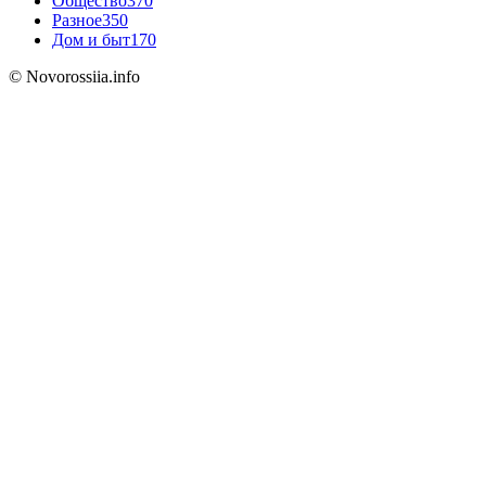
Общество
370
Разное
350
Дом и быт
170
© Novorossiia.info