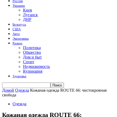
Россия
Украина
Киев
Луганск
ДНР
Белорусь
США
Авто
Экономика
Разное
Политика
Общество
Дом и быт
Спорт
Недвижимость
Кулинария
Здоровье
Домой
Одежда
Кожаная одежда ROUTE 66: чистокровная
свобода
Одежда
Кожаная одежда ROUTE 66: