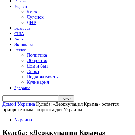
Россия
Украина
Киев
Луганск
ДНР
Белорусь
США
Авто
Экономика
Разное
Политика
Общество
Дом и быт
Спорт
Недвижимость
Кулинария
Здоровье
Домой
Украина
Кулеба: «Деоккупация Крыма» остается
приоритетным вопросом для Украины
Украина
Кулеба: «Деоккупация Крыма»