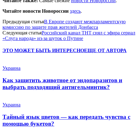
Читайте также:
Самые свежие
новости Новороссии
.
Читайте новости Новороссии
здесь
.
Предыдущая статья
В Европе создают межпарламентскую
комиссию по защите прав жителей Донбасса
Следующая статья
Российский канал ТНТ снял с эфира сериал
«Слуга народа» из-за шуток о Путине
ЭТО МОЖЕТ БЫТЬ ИНТЕРЕСНО
ЕЩЕ ОТ АВТОРА
Украина
Как защитить животное от эндопаразитов и
выбрать подходящий антигельминтик?
Украина
Тайный язык цветов — как передать чувства с
помощью букетов?