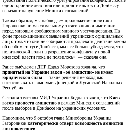
требования политического урегулирования конфликта любые
односторонние действия или принятие актов по Донбассу
означают нарушение Минских соглашений.
Таким образом, мы наблюдаем продолжение политики
Порошенко по максимальному затягиванию и имитации
перед мировым сообществом мирного урегулирования. На
фоне провокационных заявлений украинских официальных
лиц о том, что они не собираются продлевать действие закона
об особом статусе Донбасса, мы все больше убеждаемся, что
политической воли на разрешение конфликта у новой
киевской власти пока не появилось», — сказала она.
Ранее омбудсмен ДНР Дарья Морозова заявила, что
принятый на Украине закон «об амнистии» не имеет
юридической силы
— такие решения необходимо
согласовывать с властями Донецкой и Луганской Народных
Республик.
Сегодня замглавы МИД Украины Боднар заявил, что
Киев
готов провести амнистию
в рамках Минских соглашений
после выборов в Донбассе на украинских условиях.
Напомним, что 9 октября глава Минобороны Украины
Загороднюк
категорически отверг возможность амнистии
для ополченцев
.