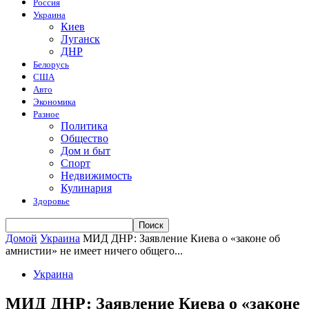
Россия
Украина
Киев
Луганск
ДНР
Белорусь
США
Авто
Экономика
Разное
Политика
Общество
Дом и быт
Спорт
Недвижимость
Кулинария
Здоровье
Домой
Украина
МИД ДНР: Заявление Киева о «законе об
амнистии» не имеет ничего общего...
Украина
МИД ДНР: Заявление Киева о «законе