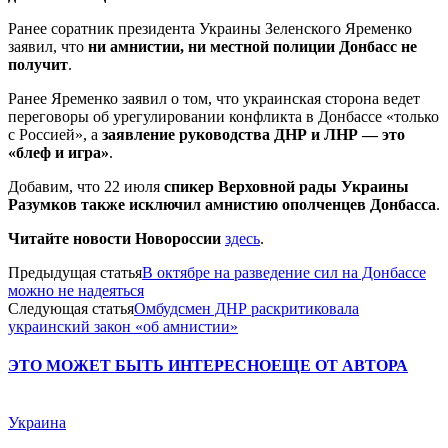
Ранее соратник президента Украины Зеленского Яременко
заявил, что
ни амнистии, ни местной полиции Донбасс не
получит
.
Ранее Яременко заявил о том, что украинская сторона ведет
переговоры об урегулировании конфликта в Донбассе «только
с Россией», а
заявление руководства ДНР и ЛНР — это
«блеф и игра»
.
Добавим, что 22 июля
спикер Верховной рады Украины
Разумков также исключил амнистию ополченцев Донбасса
.
Читайте новости Новороссии
здесь
.
Предыдущая статья
В октябре на разведение сил на Донбассе
можно не надеяться
Следующая статья
Омбудсмен ДНР раскритиковала
украинский закон «об амнистии»
ЭТО МОЖЕТ БЫТЬ ИНТЕРЕСНО
ЕЩЕ ОТ АВТОРА
Украина