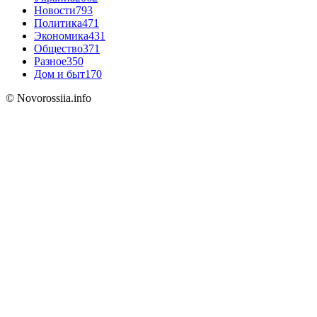
Новости
793
Политика
471
Экономика
431
Общество
371
Разное
350
Дом и быт
170
© Novorossiia.info