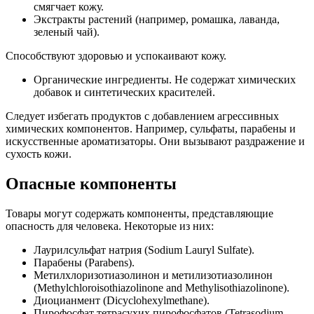
смягчает кожу.
Экстракты растений (например, ромашка, лаванда,
зеленый чай).
Способствуют здоровью и успокаивают кожу.
Органические ингредиенты. Не содержат химических
добавок и синтетических красителей.
Следует избегать продуктов с добавлением агрессивных
химических компонентов. Например, сульфаты, парабены и
искусственные ароматизаторы. Они вызывают раздражение и
сухость кожи.
Опасные компоненты
Товары могут содержать компоненты, представляющие
опасность для человека. Некоторые из них:
Лаурилсульфат натрия (Sodium Lauryl Sulfate).
Парабены (Parabens).
Метилхлоризотиазолинон и метилизотиазолинон
(Methylchloroisothiazolinone and Methylisothiazolinone).
Диоцианмент (Dicyclohexylmethane).
Пирофосфат тетрасухих пирофосфатов (Tetrasodium