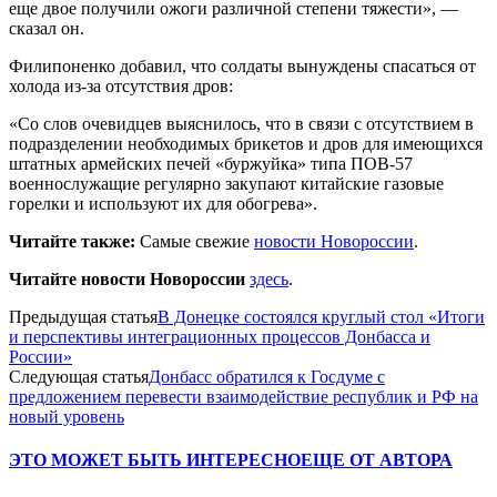
еще двое получили ожоги различной степени тяжести», —
сказал он.
Филипоненко добавил, что солдаты вынуждены спасаться от
холода из-за отсутствия дров:
«Со слов очевидцев выяснилось, что в связи с отсутствием в
подразделении необходимых брикетов и дров для имеющихся
штатных армейских печей «буржуйка» типа ПОВ-57
военнослужащие регулярно закупают китайские газовые
горелки и используют их для обогрева».
Читайте также:
Самые свежие
новости Новороссии
.
Читайте новости Новороссии
здесь
.
Предыдущая статья
В Донецке состоялся круглый стол «Итоги
и перспективы интеграционных процессов Донбасса и
России»
Следующая статья
Донбасс обратился к Госдуме с
предложением перевести взаимодействие республик и РФ на
новый уровень
ЭТО МОЖЕТ БЫТЬ ИНТЕРЕСНО
ЕЩЕ ОТ АВТОРА