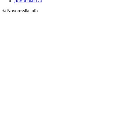
Дом и быт
170
© Novorossiia.info