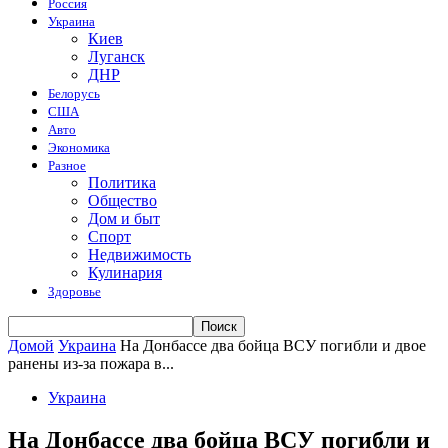
Россия
Украина
Киев
Луганск
ДНР
Белорусь
США
Авто
Экономика
Разное
Политика
Общество
Дом и быт
Спорт
Недвижимость
Кулинария
Здоровье
Домой
Украина
На Донбассе два бойца ВСУ погибли и двое
ранены из-за пожара в...
Украина
На Донбассе два бойца ВСУ погибли и