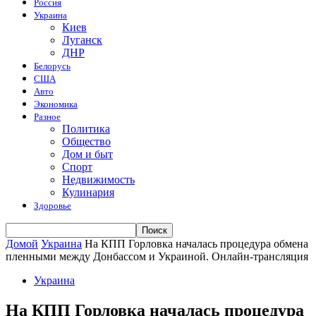
Россия
Украина
Киев
Луганск
ДНР
Белорусь
США
Авто
Экономика
Разное
Политика
Общество
Дом и быт
Спорт
Недвижимость
Кулинария
Здоровье
Домой
Украина
На КПП Горловка началась процедура обмена
пленными между Донбассом и Украиной. Онлайн-трансляция
Украина
На КПП Горловка началась процедура