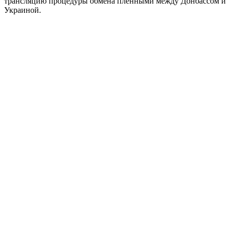
трансляцию процедуры обмена пленными между Донбассом и
Украиной.