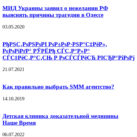
МИД Украины заявил о нежелании РФ
выяснять причины трагедии в Одессе
03.05.2020
РђРЅС‚РѕРЅРѕРІ РѕР±РѕР·РЅР°С‡РёР»,
РєРѕРіРґР° РЎРЁРђ СЃС‚Р°Р»Р°
СЃС‡РёС‚Р°С‚СЊ Р РѕСЃСЃРёСЋ РІСЂР°РіРѕРј
21.07.2021
Как правильно выбрать SMM агентство?
14.10.2019
Детская клиника доказательной медицины
Наше Время
06.07.2022