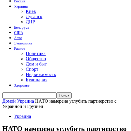
Россия
Украина
Киев
Луганск
ДНР
Белорусь
США
Авто
Экономика
Разное
Политика
Общество
Дом и быт
Спорт
Недвижимость
Кулинария
Здоровье
Домой
Украина
НАТО намерена углубить партнерство с
Украиной и Грузией
Украина
НАТО намерена углубить партнерство