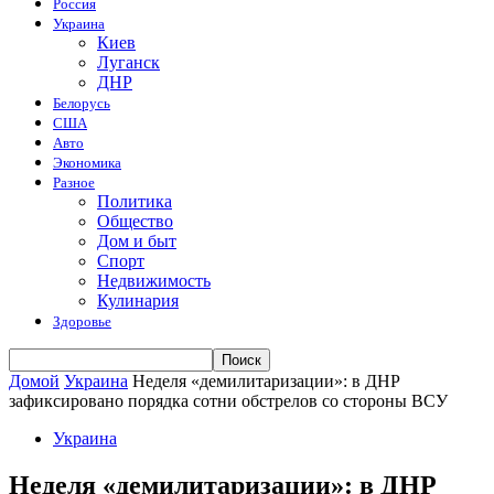
Россия
Украина
Киев
Луганск
ДНР
Белорусь
США
Авто
Экономика
Разное
Политика
Общество
Дом и быт
Спорт
Недвижимость
Кулинария
Здоровье
Домой
Украина
Неделя «демилитаризации»: в ДНР
зафиксировано порядка сотни обстрелов со стороны ВСУ
Украина
Неделя «демилитаризации»: в ДНР