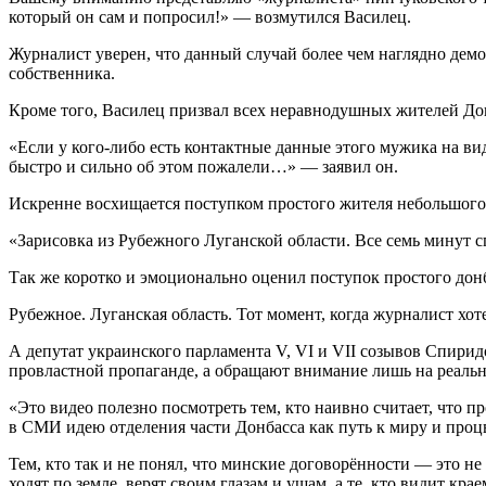
который он сам и попросил!» — возмутился Василец.
Журналист уверен, что данный случай более чем наглядно демо
собственника.
Кроме того, Василец призвал всех неравнодушных жителей Донб
«Если у кого-либо есть контактные данные этого мужика на вид
быстро и сильно об этом пожалели…» — заявил он.
Искренне восхищается поступком простого жителя небольшого д
«Зарисовка из Рубежного Луганской области. Все семь минут 
Так же коротко и эмоционально оценил поступок простого дон
Рубежное. Луганская область. Тот момент, когда журналист хоте
А депутат украинского парламента V, VI и VII созывов Спирид
провластной пропаганде, а обращают внимание лишь на реаль
«Это видео полезно посмотреть тем, кто наивно считает, что
в СМИ идею отделения части Донбасса как путь к миру и проц
Тем, кто так и не понял, что минские договорённости — это не
ходят по земле, верят своим глазам и ушам, а те, кто видит кра