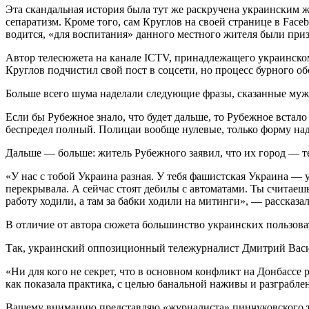
Эта скандальная история была тут же раскручена украинским ж
сепаратизм. Кроме того, сам Круглов на своей странице в Fac
водится, «для воспитания» данного местного жителя были приз
Автор телесюжета на канале ICTV, принадлежащего украинско
Круглов подчистил свой пост в соцсети, но процесс бурного о
Больше всего шума наделали следующие фразы, сказанные му
Если бы Рубежное знало, что будет дальше, то Рубежное встало 
беспредел полный. Полицаи вообще нулевые, только форму наде
Дальше — больше: житель Рубежного заявил, что их город — т
«У нас с тобой Украина разная. У тебя фашистская Украина — 
перекрывала. А сейчас стоят дебилы с автоматами. Ты считаешь
работу ходили, а там за бабки ходили на митинги», — рассказал
В отличие от автора сюжета большинство украинских пользов
Так, украинский оппозиционный тележурналист Дмитрий Васи
«Ни для кого не секрет, что в основном конфликт на Донбассе
как показала практика, с целью банальной наживы и разграбле
Вашему вниманию представляю «журналиста» пинчуковского те