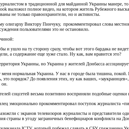
урналистом в традиционной для майданной Украины манере, то е
ebook выложил полное видео, на котором житель Рубежного выск
ваны не только правоохранители, но и активисты.
му олигарху Виктору Пинчуку, прокомментировал слова местног
бсуждения пользователями это не остановило.
жчиной:
бы и ушло на ту сторону сразу, чтобы вот этого бардака не видет
ли, а содержание еще хуже стало. Ну как, вам нравится это?
ерритория Украины, но Украина у жителей Донбасса ассоциирует
у меня нормальная Украина. У нас в городе была тишина, покой.
, это порядок? До появления этих, ну как ваших, «заукраинцев»,
 он.
ателей соцсетей весьма позитивно восприняли подобные оценки
лец эмоционально прокомментировал поступок журналиста «пин
 разожгли с экранов телевизоров журналисты и представители о
ния страны в угоду заграничных бенефициаров конфликта на Дон
леканала ICTV, который побежал сдавать в СБУ гражданина Ук