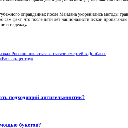
 Рубежного оправданны: после Майдана укоренились методы трав
о сам факт, что после пяти лет националистической пропаганд
ие и надежду.
звал Россию покаяться за тысячи смертей в Донбассе
«Вольво-центру»
рать подходящий антигельминтик?
омощью букетов?