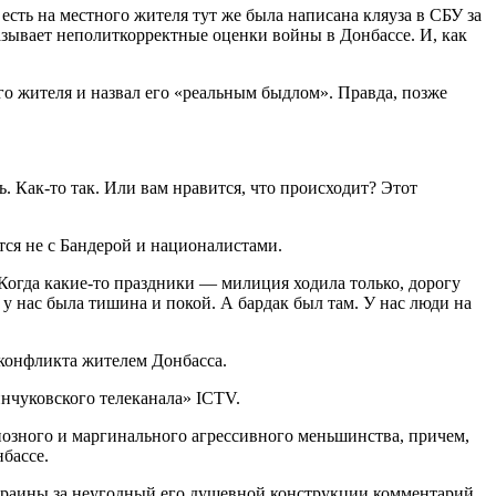
сть на местного жителя тут же была написана кляуза в СБУ за
азывает неполиткорректные оценки войны в Донбассе. И, как
о жителя и назвал его «реальным быдлом». Правда, позже
ь. Как-то так. Или вам нравится, что происходит? Этот
ся не с Бандерой и националистами.
 Когда какие-то праздники — милиция ходила только, дорогу
 у нас была тишина и покой. А бардак был там. У нас люди на
 конфликта жителем Донбасса.
чуковского телеканала» ICTV.
диозного и маргинального агрессивного меньшинства, причем,
бассе.
раины за неугодный его душевной конструкции комментарий,