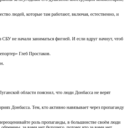
ство людей, которые там работают, включая, естественно, и
з СБУ не начали заниматься фигней. И если вдруг начнут, чтоб
епортер» Глеб Простаков.
н.
уганской области пояснил, что люди Донбасса не верят
риях Донбасса. Тем, кто активно навязывает через пропаганду
е переоценивайте роль пропаганды, в большинстве своём люди
вы обречены, за вами нет будущего, потому что за вами нет