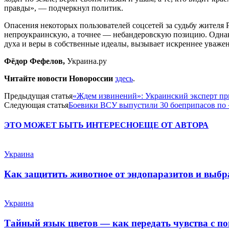
правды», — подчеркнул политик.
Опасения некоторых пользователей соцсетей за судьбу жителя
непроукраинскую, а точнее — небандеровскую позицию. Однак
духа и веры в собственные идеалы, вызывает искреннее уважен
Фёдор Фефелов,
Украина.ру
Читайте новости Новороссии
здесь
.
Предыдущая статья
«Ждем извинений»: Украинский эксперт при
Следующая статья
Боевики ВСУ выпустили 30 боеприпасов по 
ЭТО МОЖЕТ БЫТЬ ИНТЕРЕСНО
ЕЩЕ ОТ АВТОРА
Украина
Как защитить животное от эндопаразитов и выб
Украина
Тайный язык цветов — как передать чувства с п