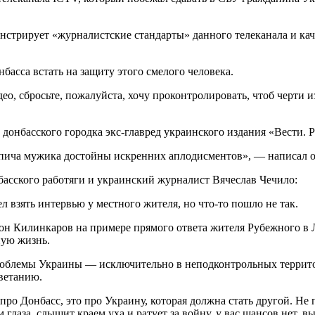
нстрирует «журналистские стандарты» данного телеканала и каче
асса встать на защиту этого смелого человека.
ео, сбросьте, пожалуйста, хочу проконтролировать, чтоб черти и
онбасского городка экс-главред украинского издания «Вести. Р
спича мужика достойны искренних аплодисментов», — написал о
басского работяги и украинский журналист Вячеслав Чечило:
л взять интервью у местного жителя, но что-то пошло не так.
он Килинкаров на примере прямого ответа жителя Рубежного в Л
ную жизнь.
 проблемы Украины — исключительно в неподконтрольных террито
ветанию.
 про Донбасс, это про Украину, которая должна стать другой. Н
ем глаза, слышит краем уха и ратует за войну, у вас шансов нет, 