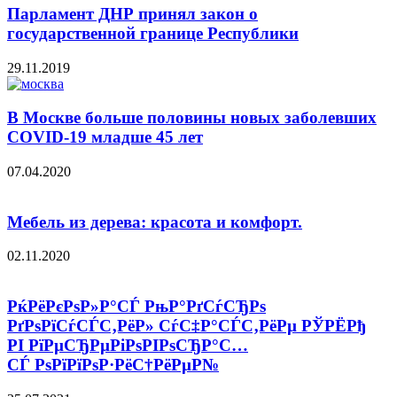
Парламент ДНР принял закон о
государственной границе Республики
29.11.2019
В Москве больше половины новых заболевших
COVID-19 младше 45 лет
07.04.2020
Мебель из дерева: красота и комфорт.
02.11.2020
РќРёРєРѕР»Р°СЃ РњР°РґСѓСЂРѕ
РґРѕРїСѓСЃС‚РёР» СѓС‡Р°СЃС‚РёРµ РЎРЁРђ
РІ РїРµСЂРµРіРѕРІРѕСЂР°С…
СЃ РѕРїРїРѕР·РёС†РёРµР№