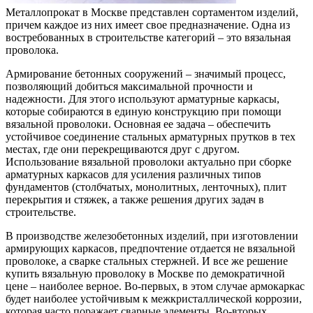
Металлопрокат в Москве представлен сортаментом изделий,
причем каждое из них имеет свое предназначение.
Одна из
востребованных в строительстве категорий – это вязальная
проволока.
Армирование бетонных сооружений – значимый процесс,
позволяющий добиться максимальной прочности и
надежности. Для этого используют арматурные каркасы,
которые собираются в единую конструкцию при помощи
вязальной проволоки. Основная ее задача – обеспечить
устойчивое соединение стальных арматурных прутков в тех
местах, где они перекрещиваются друг с другом.
Использование вязальной проволоки актуально при сборке
арматурных каркасов для усиления различных типов
фундаментов (столбчатых, монолитных, ленточных), плит
перекрытия и стяжек, а также решения других задач в
строительстве.
В производстве железобетонных изделий, при изготовлении
армирующих каркасов, предпочтение отдается не вязальной
проволоке, а сварке стальных стержней. И все же решение
купить вязальную проволоку в Москве по демократичной
цене – наиболее верное. Во-первых, в этом случае армокаркас
будет наиболее устойчивым к межкристаллической коррозии,
которая часто поражает сварные элементы. Во-вторых,