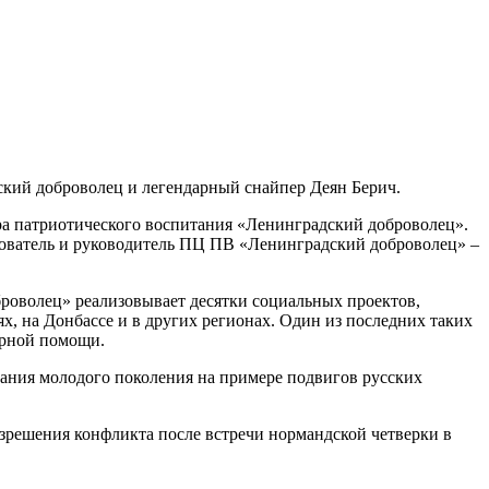
ский доброволец и легендарный снайпер Деян Берич.
ра патриотического воспитания «Ленинградский доброволец».
нователь и руководитель ПЦ ПВ «Ленинградский доброволец» –
роволец» реализовывает десятки социальных проектов,
ях, на Донбассе и в других регионах. Один из последних таких
арной помощи.
тания молодого поколения на примере подвигов русских
азрешения конфликта после встречи нормандской четверки в