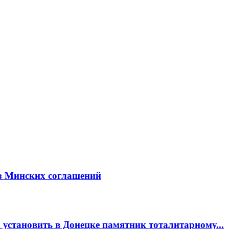
из Минских соглашений
установить в Донецке памятник тоталитарному...