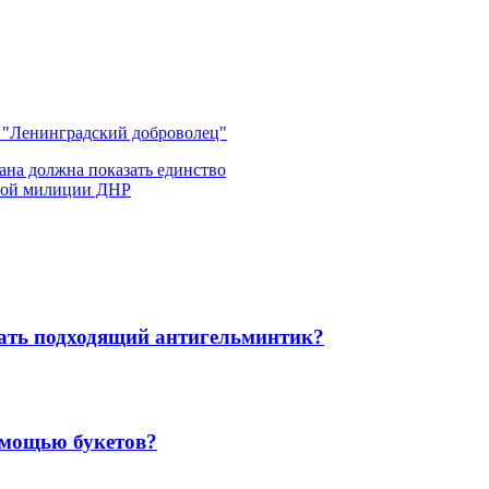
л "Ленинградский доброволец"
ана должна показать единство
ной милиции ДНР
рать подходящий антигельминтик?
омощью букетов?