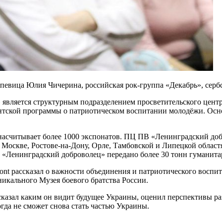
певица Юлия Чичерина, российская рок-группа «Декабрь», серб
 является структурным подразделением просветительского цент
дентской программы о патриотическом воспитании молодёжи. Ос
асчитывает более 1000 экспонатов. ПЦ ПВ «Ленинградский доб
в Москве, Ростове-на-Дону, Орле, Тамбовской и Липецкой област
В «Ленинградский доброволец» передано более 30 тонн гуманит
nt рассказал о важности объединения и патриотического воспи
никального Музея боевого братства России.
ссказал каким он видит будущее Украины, оценил перспективы р
огда не сможет снова стать частью Украины.