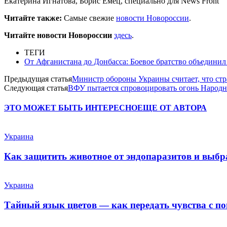
Екатерина Игнатова, Борис Емец, специально для News Front
Читайте также:
Самые свежие
новости Новороссии
.
Читайте новости Новороссии
здесь
.
ТЕГИ
От Афганистана до Донбасса: Боевое братство объедини
Предыдущая статья
Министр обороны Украины считает, что стр
Следующая статья
ВФУ пытается спровоцировать огонь Народ
ЭТО МОЖЕТ БЫТЬ ИНТЕРЕСНО
ЕЩЕ ОТ АВТОРА
Украина
Как защитить животное от эндопаразитов и выб
Украина
Тайный язык цветов — как передать чувства с п