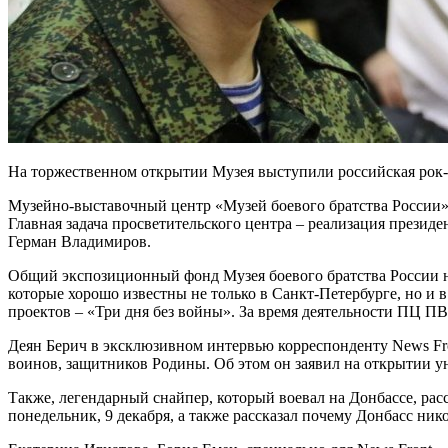
На торжественном открытии Музея выступили российская рок-
Музейно-выставочный центр «Музей боевого братства России»
Главная задача просветительского центра – реализация прези
Герман Владимиров.
Общий экспозиционный фонд Музея боевого братства России н
которые хорошо известны не только в Санкт-Петербурге, но и 
проектов – «Три дня без войны». За время деятельности ПЦ П
Деян Берич в эксклюзивном интервью корреспонденту News Fro
воинов, защитников Родины. Об этом он заявил на открытии у
Также, легендарный снайпер, который воевал на Донбассе, ра
понедельник, 9 декабря, а также рассказал почему Донбасс ник