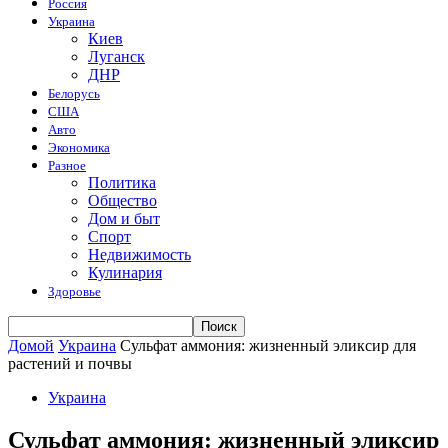
Россия
Украина
Киев
Луганск
ДНР
Белорусь
США
Авто
Экономика
Разное
Политика
Общество
Дом и быт
Спорт
Недвижимость
Кулинария
Здоровье
Домой
Украина
Сульфат аммония: жизненный эликсир для
растений и почвы
Украина
Сульфат аммония: жизненный эликсир