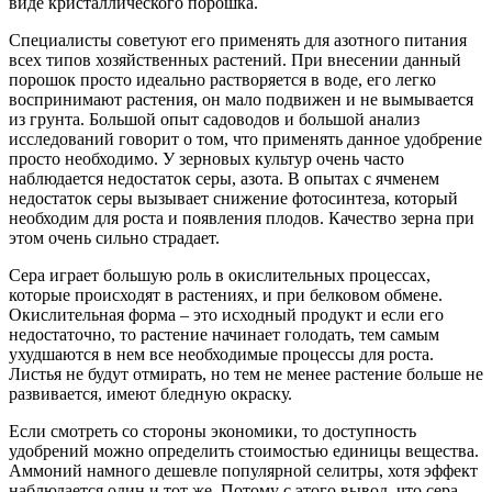
виде кристаллического порошка.
Специалисты советуют его применять для азотного питания
всех типов хозяйственных растений. При внесении данный
порошок просто идеально растворяется в воде, его легко
воспринимают растения, он мало подвижен и не вымывается
из грунта. Большой опыт садоводов и большой анализ
исследований говорит о том, что применять данное удобрение
просто необходимо. У зерновых культур очень часто
наблюдается недостаток серы, азота. В опытах с ячменем
недостаток серы вызывает снижение фотосинтеза, который
необходим для роста и появления плодов. Качество зерна при
этом очень сильно страдает.
Сера играет большую роль в окислительных процессах,
которые происходят в растениях, и при белковом обмене.
Окислительная форма – это исходный продукт и если его
недостаточно, то растение начинает голодать, тем самым
ухудшаются в нем все необходимые процессы для роста.
Листья не будут отмирать, но тем не менее растение больше не
развивается, имеют бледную окраску.
Если смотреть со стороны экономики, то доступность
удобрений можно определить стоимостью единицы вещества.
Аммоний намного дешевле популярной селитры, хотя эффект
наблюдается один и тот же. Потому с этого вывод, что сера