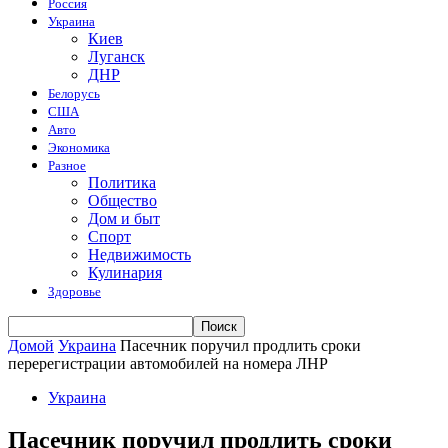
Россия
Украина
Киев
Луганск
ДНР
Белорусь
США
Авто
Экономика
Разное
Политика
Общество
Дом и быт
Спорт
Недвижимость
Кулинария
Здоровье
Домой
Украина
Пасечник поручил продлить сроки
перерегистрации автомобилей на номера ЛНР
Украина
Пасечник поручил продлить сроки