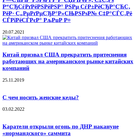
Р“СЂСѓРґРёРЅРёРЅР° РЅРµ СѓР±РёСЂР°СЋС‚
РёР· С„РµРґРµСЂР°Р»СЊРЅРѕР№ С‡Р°СЃС‚Рё
СЃРїРёСЃРєР° РљРџР Р¤
20.07.2021
Китай призвал США прекратить притеснения
работающих на американском рынке китайских
компаний
25.11.2019
С чем носить женские кеды?
03.02.2022
Каратели открыли огонь по ДНР накануне
«нормандского» саммита