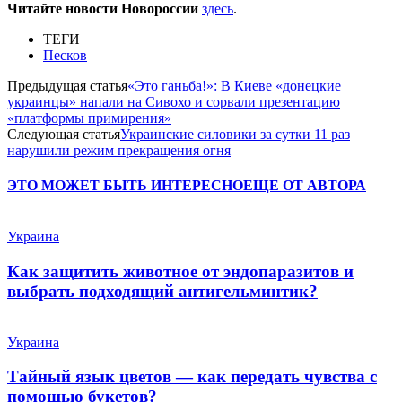
Читайте новости Новороссии
здесь
.
ТЕГИ
Песков
Предыдущая статья
«Это ганьба!»: В Киеве «донецкие
украинцы» напали на Сивохо и сорвали презентацию
«платформы примирения»
Следующая статья
Украинские силовики за сутки 11 раз
нарушили режим прекращения огня
ЭТО МОЖЕТ БЫТЬ ИНТЕРЕСНО
ЕЩЕ ОТ АВТОРА
Украина
Как защитить животное от эндопаразитов и
выбрать подходящий антигельминтик?
Украина
Тайный язык цветов — как передать чувства с
помощью букетов?