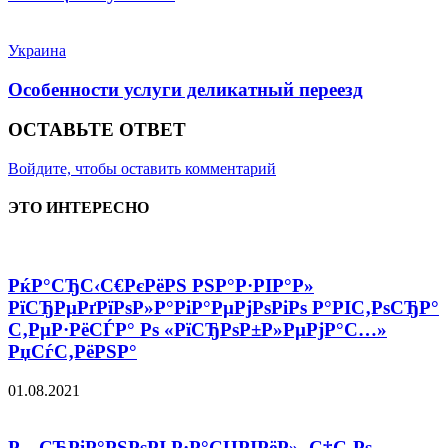
Украина
Особенности услуги деликатный переезд
ОСТАВЬТЕ ОТВЕТ
Войдите, чтобы оставить комментарий
ЭТО ИНТЕРЕСНО
РќР°СЂС‹С€РєРёРЅ РЅР°Р·РІР°Р»
РїСЂРµРґРїРѕР»Р°РіР°РµРјРѕРіРѕ Р°РІС‚РѕСЂР°
С‚РµР·РёСЃР° Рѕ «РїСЂРѕР±Р»РµРјР°С…»
РџСѓС‚РёРЅР°
01.08.2021
Р—СЋРіР°РЅРѕРІ Р·Р°СЏРІРёР», С‡С‚Рѕ