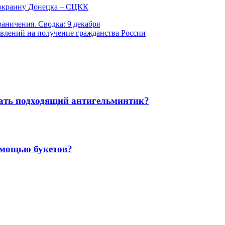
 окраину Донецка – СЦКК
аничения. Сводка: 9 декабря
влений на получение гражданства России
рать подходящий антигельминтик?
омощью букетов?