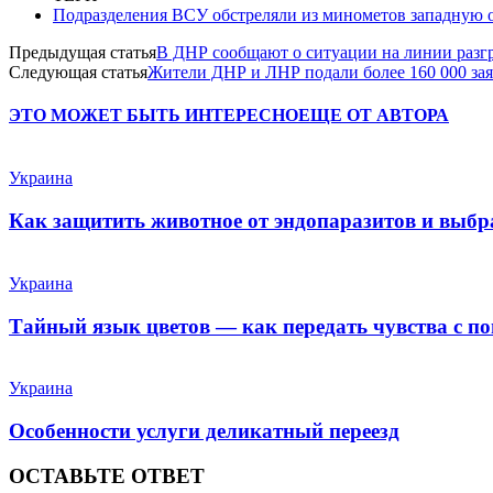
Подразделения ВСУ обстреляли из минометов западную
Предыдущая статья
В ДНР сообщают о ситуации на линии разгр
Следующая статья
Жители ДНР и ЛНР подали более 160 000 зая
ЭТО МОЖЕТ БЫТЬ ИНТЕРЕСНО
ЕЩЕ ОТ АВТОРА
Украина
Как защитить животное от эндопаразитов и выб
Украина
Тайный язык цветов — как передать чувства с п
Украина
Особенности услуги деликатный переезд
ОСТАВЬТЕ ОТВЕТ