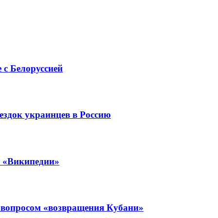
 с Белоруссией
здок украинцев в Россию
ю «Википедии»
я вопросом «возвращения Кубани»