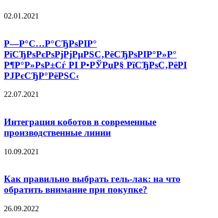
02.01.2021
Р—Р°С…Р°СЂРѕРІР°
РїСЂРѕРєРѕРјРјРµРЅС‚РёСЂРѕРІР°Р»Р°
Р¶Р°Р»РѕР±Сѓ РІ Р•РЎРџР§ РїСЂРѕС‚РёРІ
РЈРєСЂР°РёРЅС‹
22.07.2021
Интеграция коботов в современные
производственные линии
10.09.2021
Как правильно выбрать гель-лак: на что
обратить внимание при покупке?
26.09.2022