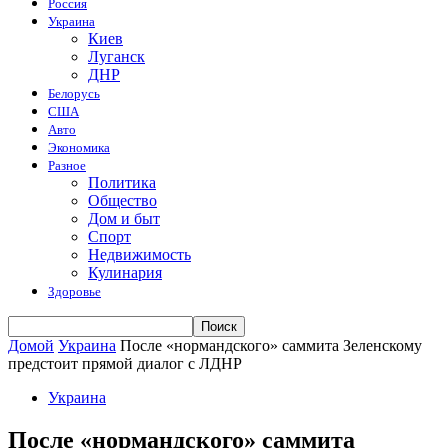
Россия
Украина
Киев
Луганск
ДНР
Белорусь
США
Авто
Экономика
Разное
Политика
Общество
Дом и быт
Спорт
Недвижимость
Кулинария
Здоровье
Домой
Украина
После «нормандского» саммита Зеленскому
предстоит прямой диалог с ЛДНР
Украина
После «нормандского» саммита