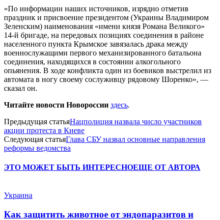
«По информации наших источников, изрядно отметив
праздник и присвоение президентом (Украины Владимиром
Зеленским) наименования «имени князя Романа Великого»
14-й бригаде, на передовых позициях соединения в районе
населенного пункта Крымское завязалась драка между
военнослужащими первого механизированного батальона
соединения, находящихся в состоянии алкогольного
опьянения. В ходе конфликта один из боевиков выстрелил из
автомата в ногу своему сослуживцу рядовому Шоренко», —
сказал он.
Читайте новости Новороссии
здесь
.
Предыдущая статья
Нацполиция назвала число участников
акции протеста в Киеве
Следующая статья
Глава СБУ назвал основные направления
реформы ведомства
ЭТО МОЖЕТ БЫТЬ ИНТЕРЕСНО
ЕЩЕ ОТ АВТОРА
Украина
Как защитить животное от эндопаразитов и