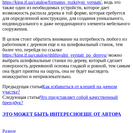
https://king.if.ua/catalog/formatno_rozkriyni_verstati/
, ведь это
также один из необходимых устройств, которое дает
возможность распила дерева в той форме, которая требуется
для определенной конструкции, для создания уникального,
индивидуального и даже неординарного элемента мебельного
сооружения.
В целом стоит обратить внимание на потребность любого из
работников с деревом еще и на шлифовальный станок, тем
более что, перейдя по ссылке
https://king.if.ua/catalog/shlifuvalni_verstati_po_derevu/
можно
выбрать шлифовальные станки по дереву, который сделает
поверхность деревянной основы гладкой и ровной, тем самым
она будет приятна на ощупь, она не будет выглядеть
неаккуратно и непривлекательно.
Предыдущая статья
Как избавиться от клещей на дачном
участке?
Следующая статья
Что представляет собой качественный
брендбук?
ЭТО МОЖЕТ БЫТЬ ИНТЕРЕСНО
ЕЩЕ ОТ АВТОРА
Разное