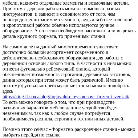
мебели, какие-то отдельные элементы и возможные детали.
При этом с деревом работать можно с помощью разных
инструментов, и зависит в основном это от того, чем
непосредственно занимается мастер, ведь для более точечной
и кропотливой работы обычно используются ручное
оборудование. А вот если необходимо распилить или вырезать
деталь крупного формата, то применимы станки.
На самом деле на данный момент времени существует
достаточно большой ассортимент современного и
действительно необходимого оборудования для работы с
деревянной основой любого типа. В частности к ним можно
отнести фуговально рейсмусовый станок, который
обеспечивает возможность строгания деревянных заготовок,
длина которых при этом может быть различной. Именно
поэтому фуговально-рейсмусовые станки можно подобрать
здесь
https://king.if.ua/catalog/fugovalno_reysmusovi_frezerni_verstati/
.
То есть можно говорить о том, что при производстве
различных вариантов мебели данное устройство будет
незаменимым, так как в любом случае потребуется
необходимость распила, строгания тех или иных деталей.
Помимо этого сейчас «Форматно-раскроечные станки» можно
выбрать перейдя по ссылке