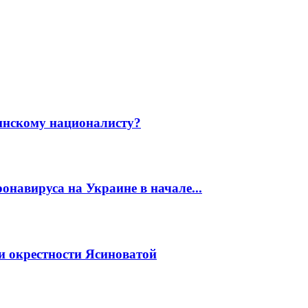
инскому националисту?
онавируса на Украине в начале...
и окрестности Ясиноватой