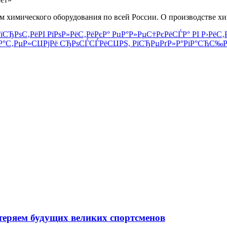
м химического оборудования по всей России. О производстве х
їСЂРѕС‚РёРІ РїРѕР»РёС‚РёРєР° РџР°Р»РµС†РєРёСЃР° РІ Р›РёС
ґР°С‚РµР»СЏРјРё СЂРѕСЃСЃРёСЏРЅ, РїСЂРµРґР»Р°РіР°СЋС‰Р
теряем будущих великих спортсменов