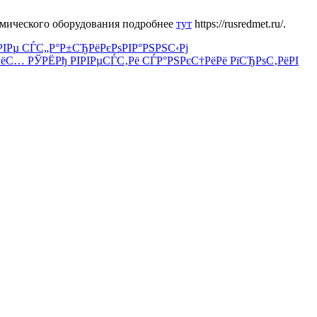
имического оборудования подробнее
тут
https://rusredmet.ru/.
‚РІРµ СЃС„Р°Р±СЂРёРєРѕРІР°РЅРЅС‹Рј
ёС… РЎРЁРђ РІРІРµСЃС‚Рё СЃР°РЅРєС†РёРё РїСЂРѕС‚РёРІ