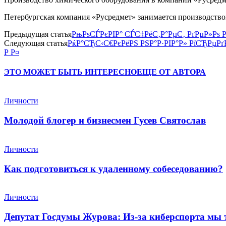
Петербургская компания «Русредмет» занимается производство
Предыдущая статья
РњРѕСЃРєРІР° СЃС‡РёС‚Р°РµС‚ РґРµР»Рѕ Р
Следующая статья
РќР°СЂС‹С€РєРёРЅ РЅР°Р·РІР°Р» РїСЂРµР
Р Р¤
ЭТО МОЖЕТ БЫТЬ ИНТЕРЕСНО
ЕЩЕ ОТ АВТОРА
Личности
Молодой блогер и бизнесмен Гусев Святослав
Личности
Как подготовиться к удаленному собеседованию?
Личности
Депутат Госдумы Журова: Из-за киберспорта мы 