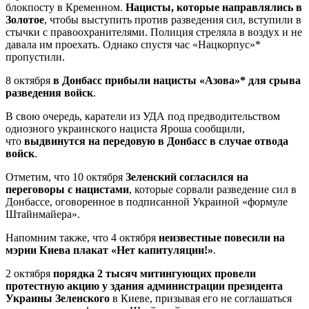
блокпосту в Кременном.
Нацисты, которые направлялись в
Золотое
, чтобы выступить против разведения сил, вступили в
стычки с правоохранителями. Полиция стреляла в воздух и не
давала им проехать. Однако спустя час «Нацкорпус»*
пропустили.
8 октября
в Донбасс прибыли нацисты «Азова»* для срыва
разведения войск
.
В свою очередь, каратели из УДА под предводительством
одиозного украинского нациста Яроша сообщили,
что
выдвинутся на передовую в Донбасс в случае отвода
войск
.
Отметим, что 10 октября
Зеленский согласился на
переговоры с нацистами
, которые сорвали разведение сил в
Донбассе, оговоренное в подписанной Украиной «формуле
Штайнмайера».
Напомним также, что 4 октября
неизвестные повесили на
мэрии Киева плакат «Нет капитуляции!»
.
2 октября
порядка 2 тысяч митингующих провели
протестную акцию у здания администрации президента
Украины Зеленского
в Киеве, призывая его не соглашаться