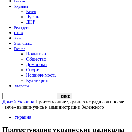
Россия
Украина
Киев
Луганск
ДНР
Белорусь
США
Авто
Экономика
Разное
Политика
Общество
Дом и быт
Спорт
Недвижимость
Кулинария
Здоровье
Домой
Украина
Протестующие украинские радикалы после
«вече» выдвинулись к администрации Зеленского
Украина
Протестующие украинские радикалы