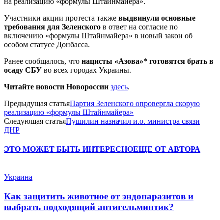
на реализацию «формулы Штайнмайера».
Участники акции протеста также
выдвинули основные
требования для Зеленского
в ответ на согласие по
включению «формулы Штайнмайера» в новый закон об
особом статусе Донбасса.
Ранее сообщалось, что
нацисты «Азова»* готовятся брать в
осаду СБУ
во всех городах Украины.
Читайте новости Новороссии
здесь
.
Предыдущая статья
Партия Зеленского опровергла скорую
реализацию «формулы Штайнмайера»
Следующая статья
Пушилин назначил и.о. министра связи
ДНР
ЭТО МОЖЕТ БЫТЬ ИНТЕРЕСНО
ЕЩЕ ОТ АВТОРА
Украина
Как защитить животное от эндопаразитов и
выбрать подходящий антигельминтик?