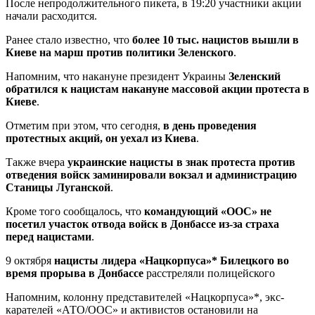
После непродолжительного пикета, в 19:20 участники акции
начали расходится.
Ранее стало известно, что
более 10 тыс. нацистов вышли в
Киеве на марш против политики Зеленского
.
Напомним, что накануне президент Украины
Зеленский
обратился к нацистам накануне массовой акции протеста в
Киеве
.
Отметим при этом, что сегодня,
в день проведения
протестных акций, он уехал из Киева
.
Также вчера
украинские нацисты в знак протеста против
отведения войск заминировали вокзал и администрацию
Станицы Луганской
.
Кроме того сообщалось, что
командующий «ООС» не
посетил участок отвода войск в Донбассе из-за страха
перед нацистами
.
9 октября
нацисты лидера «Нацкорпуса»* Билецкого во
время прорыва в Донбассе
расстреляли полицейского
Напомним, колонну представителей «Нацкорпуса»*, экс-
карателей «АТО/ООС» и активистов остановили на