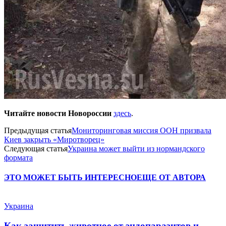
Читайте новости Новороссии
здесь
.
Предыдущая статья
Мониторинговая миссия ООН призвала
Киев закрыть «Миротворец»
Следующая статья
Украина может выйти из нормандского
формата
ЭТО МОЖЕТ БЫТЬ ИНТЕРЕСНО
ЕЩЕ ОТ АВТОРА
Украина
Как защитить животное от эндопаразитов и