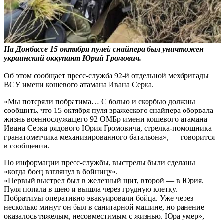
На Донбассе 15 октября пулей снайпера был уничтожен
украинский оккупант Юрий Громович.
Об этом сообщает пресс-служба 92-й отдельной мехбригады
ВСУ имени кошевого атамана Ивана Серка.
«Мы потеряли побратима… С болью и скорбью должны
сообщить, что 15 октября пуля вражеского снайпера оборвала
жизнь военнослужащего 92 ОМБр имени кошевого атамана
Ивана Серка рядового Юрия Громовича, стрелка-помощника
гранатометчика механизированного батальона», — говорится
в сообщении.
По информации пресс-службы, выстрелы были сделаны
«когда боец взглянул в бойницу».
«Первый выстрел был в железный щит, второй — в Юрия.
Пуля попала в шею и вышла через грудную клетку.
Побратимы оперативно эвакуировали бойца. Уже через
несколько минут он был в санитарной машине, но ранение
оказалось тяжелым, несовместимым с жизнью. Юра умер», —