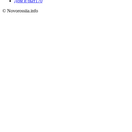
Дом и быт
170
© Novorossiia.info