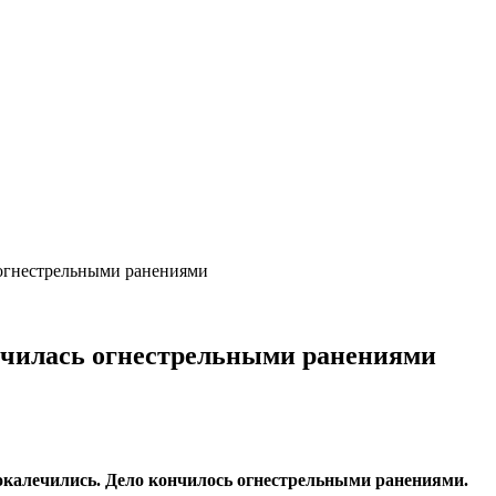
 огнестрельными ранениями
нчилась огнестрельными ранениями
покалечились. Дело кончилось огнестрельными ранениями.