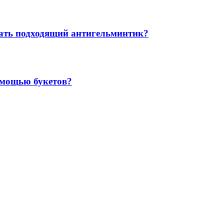
рать подходящий антигельминтик?
омощью букетов?