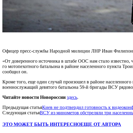
Офицер пресс-службы Народной милиции ЛНР Иван Филипоненк
«От доверенного источника в штабе ООС нам стало известно, 
го мотопехотного батальона в районе населенного пункта Трои
сообщил он.
Кроме того, еще один случай произошел в районе населенного 
военнослужащий девятого батальона 59-й бригады ВСУ рядово
Читайте новости Новороссии
здесь
.
Предыдущая статья
Киев не подтвердил готовность к видеокон
Следующая статья
ВСУ из минометов обстреляли три населен
ЭТО МОЖЕТ БЫТЬ ИНТЕРЕСНО
ЕЩЕ ОТ АВТОРА