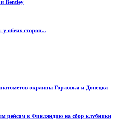
и Bentley
у обеих сторон...
анатометов окраины Горловки и Донецка
ым рейсом в Финляндию на сбор клубники