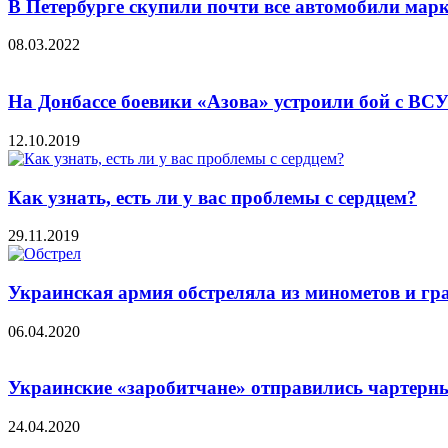
В Петербурге скупили почти все автомобили марк
08.03.2022
На Донбассе боевики «Азова» устроили бой с ВСУ: 
12.10.2019
Как узнать, есть ли у вас проблемы с сердцем?
29.11.2019
Украинская армия обстреляла из минометов и гр
06.04.2020
Украинские «заробитчане» отправились чартерн
24.04.2020