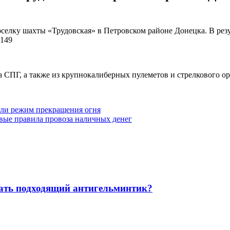
елку шахты «Трудовская» в Петровском районе Донецка. В резу
 149
та СПГ, а также из крупнокалиберных пулеметов и стрелкового о
или режим прекращения огня
вые правила провоза наличных денег
рать подходящий антигельминтик?