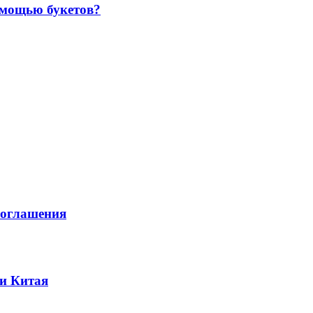
омощью букетов?
соглашения
 и Китая