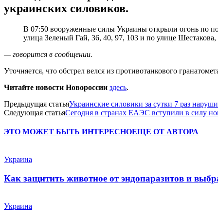
украинских силовиков.
В 07:50 вооруженные силы Украины открыли огонь по пос
улица Зеленый Гай, 36, 40, 97, 103 и по улице Шестакова,
— говорится в сообщении.
Уточняется, что обстрел велся из противотанкового гранатоме
Читайте новости Новороссии
здесь
.
Предыдущая статья
Украинские силовики за сутки 7 раз наруш
Следующая статья
Сегодня в странах ЕАЭС вступили в силу но
ЭТО МОЖЕТ БЫТЬ ИНТЕРЕСНО
ЕЩЕ ОТ АВТОРА
Украина
Как защитить животное от эндопаразитов и выб
Украина